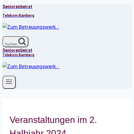
Seniorenbeirat
Zum
Inhalt
Telekom Bamberg
springen
Suchen
Seniorenbeirat
Telekom Bamberg
Veranstaltungen im 2.
Halbjahr 2024