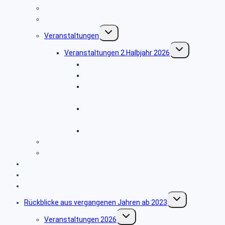
Kontakt Webmaster
Übersicht Seniorenbeiräte
Untermenü
Veranstaltungen
umschalten
Untermenü
Veranstaltungen 2.Halbjahr 2026
umschalten
Waldbühne Heldritt
Rundwanderung ab Dörfleins
Weinfahrt zum Weingut Kernwein in
Seinsheim
Fahrt nach Würzburg zum
Weihnachtsmarkt
Weihnachtsfeier
Ruheständler im PDF Format downloaden
Anmeldung für Veranstaltung
Wir gratulieren zum Geburtstag Januar – Juni 2026
Wir trauern um unsere Verstorbenen
Veranstaltungen
Untermenü
Rückblicke aus vergangenen Jahren ab 2023
umschalten
Untermenü
Veranstaltungen 2026
umschalten