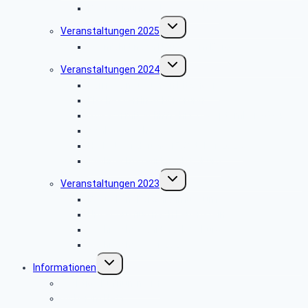
Besichtigung Schloss Seehof
Untermenü
Veranstaltungen 2025
umschalten
Weinfahrt nach Neuses am Berg
Untermenü
Veranstaltungen 2024
umschalten
Karnevalmuseum in Kitzingen
Fischessen in Schönbrunn
Volkach mit Schifffahrt 26.September 2024
Schloss Seehof
Herbstwanderung 17.Oktober 2024
Weihnachtsfahrt nach Coburg
Untermenü
Veranstaltungen 2023
umschalten
Besuch im Porzellanmuseum
Unser Ausflug nach Lauenstein
Weihnachtsfahrt nach Coburg
Weihnachtsfeier 2023
Untermenü
Informationen
umschalten
Wichtige Rufnummern
Sicher im Netz