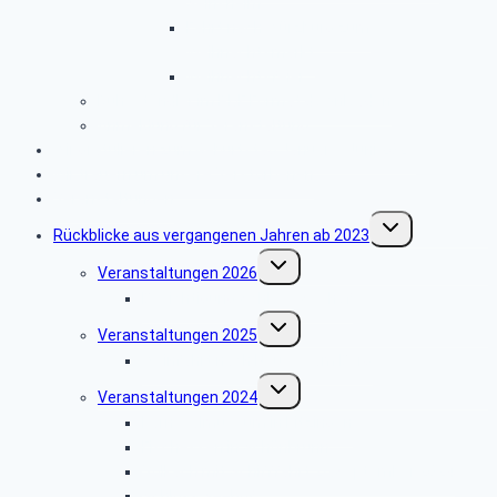
Seinsheim
Fahrt nach Würzburg zum
Weihnachtsmarkt
Weihnachtsfeier
Ruheständler im PDF Format downloaden
Anmeldung für Veranstaltung
Wir gratulieren zum Geburtstag Januar – Juni 2026
Wir trauern um unsere Verstorbenen
Veranstaltungen
Untermenü
Rückblicke aus vergangenen Jahren ab 2023
umschalten
Untermenü
Veranstaltungen 2026
umschalten
Besichtigung Schloss Seehof
Untermenü
Veranstaltungen 2025
umschalten
Weinfahrt nach Neuses am Berg
Untermenü
Veranstaltungen 2024
umschalten
Karnevalmuseum in Kitzingen
Fischessen in Schönbrunn
Volkach mit Schifffahrt 26.September 2024
Schloss Seehof