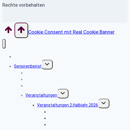
Rechte vorbehalten
Cookie Consent mit Real Cookie Banner
Home
Untermenü
Seniorenbeirat
umschalten
Kontakt SBR
Kontakt Webmaster
Übersicht Seniorenbeiräte
Untermenü
Veranstaltungen
umschalten
Untermenü
Veranstaltungen 2.Halbjahr 2026
umschalten
Waldbühne Heldritt
Rundwanderung ab Dörfleins
Weinfahrt zum Weingut Kernwein in