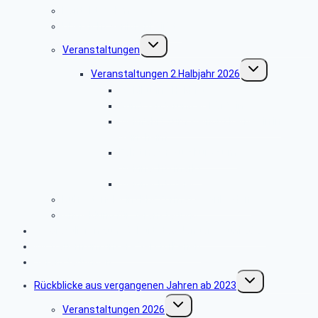
Kontakt Webmaster
Übersicht Seniorenbeiräte
Untermenü
Veranstaltungen
umschalten
Untermenü
Veranstaltungen 2.Halbjahr 2026
umschalten
Waldbühne Heldritt
Rundwanderung ab Dörfleins
Weinfahrt zum Weingut Kernwein in
Seinsheim
Fahrt nach Würzburg zum
Weihnachtsmarkt
Weihnachtsfeier
Ruheständler im PDF Format downloaden
Anmeldung für Veranstaltung
Wir gratulieren zum Geburtstag Januar – Juni 2026
Wir trauern um unsere Verstorbenen
Veranstaltungen
Untermenü
Rückblicke aus vergangenen Jahren ab 2023
umschalten
Untermenü
Veranstaltungen 2026
umschalten