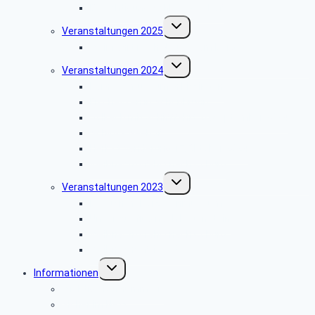
Besichtigung Schloss Seehof
Untermenü
Veranstaltungen 2025
umschalten
Weinfahrt nach Neuses am Berg
Untermenü
Veranstaltungen 2024
umschalten
Karnevalmuseum in Kitzingen
Fischessen in Schönbrunn
Volkach mit Schifffahrt 26.September 2024
Schloss Seehof
Herbstwanderung 17.Oktober 2024
Weihnachtsfahrt nach Coburg
Untermenü
Veranstaltungen 2023
umschalten
Besuch im Porzellanmuseum
Unser Ausflug nach Lauenstein
Weihnachtsfahrt nach Coburg
Weihnachtsfeier 2023
Untermenü
Informationen
umschalten
Wichtige Rufnummern
Sicher im Netz